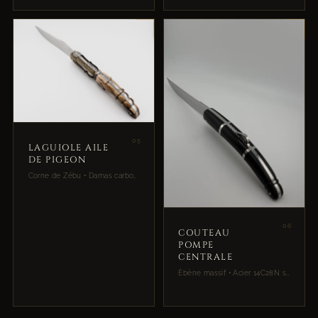
05
LAGUIOLE AILE
DE PIGEON
Corne de Zébu • Damas carbone • Acier 14C28N
06
COUTEAU
POMPE
CENTRALE
Ébène massif • Acier 14C28N suédois