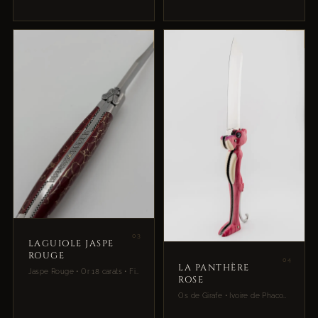
03
LAGUIOLE JASPE
ROUGE
04
LA PANTHÈRE
Jaspe Rouge • Or 18 carats • Finition mate
ROSE
Os de Girafe • Ivoire de Phacochère • Acier 14C28N