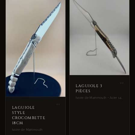
02
LAGUIOLE 3
PIÈCES
Ivoire de Mammouth • Acier 14C28N • Gravure burin
01
LAGUIOLE
STYLE
CROCOMBETTE
18CM
Ivoire de Mammouth